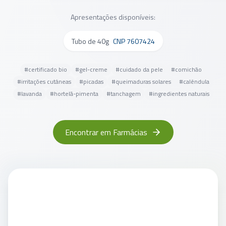
Apresentações disponíveis:
Tubo de 40g
CNP
7607424
#
certificado bio
#
gel-creme
#
cuidado da pele
#
comichão
#
irritações cutâneas
#
picadas
#
queimaduras solares
#
calêndula
#
lavanda
#
hortelã-pimenta
#
tanchagem
#
ingredientes naturais
Encontrar em Farmácias