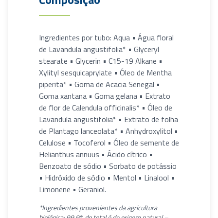
Ingredientes por tubo: Aqua • Água floral
de Lavandula angustifolia* • Glyceryl
stearate • Glycerin • C15-19 Alkane •
Xylityl sesquicaprylate • Óleo de Mentha
piperita* • Goma de Acacia Senegal •
Goma xantana • Goma gelana • Extrato
de flor de Calendula officinalis* • Óleo de
Lavandula angustifolia* • Extrato de folha
de Plantago lanceolata* • Anhydroxylitol •
Celulose • Tocoferol • Óleo de semente de
Helianthus annuus • Ácido cítrico •
Benzoato de sódio • Sorbato de potássio
• Hidróxido de sódio • Mentol • Linalool •
Limonene • Geraniol.
*Ingredientes provenientes da agricultura
biológica: 99,9% do total é de origem natural –